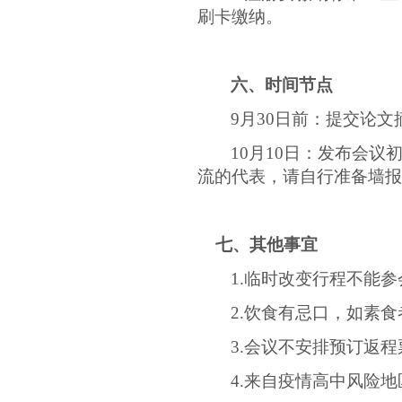
刷卡缴纳。
六、时间节点
9
月
30
日前：
提交论文
10
月
10
日：
发布会议
流的代表，请自行准备墙报
七、其他事宜
1.
临时改变行程不能参
2.
饮食有忌口，如素食
3.
会议不安排预订返程
4.
来自疫情高中风险地